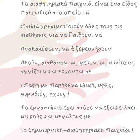
Το αισθητηριακό παιχνίδι είναι ένα είδος
παιχνιδιού στο οποίο τα
παιδιά χρησιμοποιούν όλες τους τις
αισθήσεις για να Παίξουν, να
Ανακαλύψουν, να Εξερευνήσουν.
Ακούν, αισθάνονται, γεύονται, μυρίζουν,
αγγίζουν και έρχονται σε
επαφή με παράξενα υλικά, υφές,
μυρωδιές, ήχους !
Το εργαστήριο έχει στόχο να εξοικειώσει
μικρούς και μεγάλους με
το δημιουργικό-αισθητηριακό παιχνίδι !