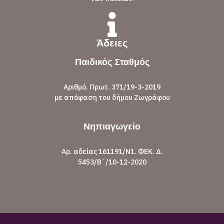
Άδειες
Παιδικός Σταθμός
Αριθμό. Πρωτ. 371/19-3-2019
με απόφαση του δήμου Ζωγράφου
Νηπιαγωγείο
Αρ. αδείας 161191/Ν1. ΦΕΚ. Δ.
5453/Β´/10-12-2020