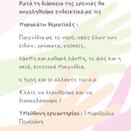
Κατά τη διάρκεια της χρονιάς θα
ασχοληθούμε ενδεικτικά με τις
παρακάτω θεματικές :
Παιχνίδια με το νερό, υφές όλων των
ειδών, χρώματα, γεύσεις,
λάσπη και καθαρή λάσπη, το φώς και η
σκιά, κινητικά παιχνίδια,
ο ήχος και οι αλλαγές του κ.α.
Ελάτε να λερωθούμε και να
διασκεδάσουμε !
Υπεύθυνη εργαστηρίου :
Σπυριδούλα
Πουλιάση