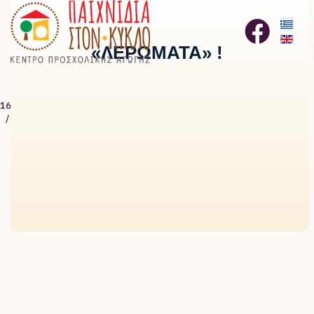
Επιλέξ
fab
fa-
«ΛΕΡΩΜΑΤΑ» !
facebook
16 Σεπτεμβρίου 2024
16 Σεπτεμβρίου 2024
Τελευταία ενημέρωση : 03 Οκτωβρίου 2024