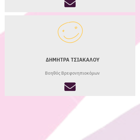
fas
fa-
envelope
ΔΗΜΗΤΡΑ ΤΣΙΑΚΑΛΟΥ
Βοηθός Βρεφονηπιοκόμων
fas
fa-
envelope