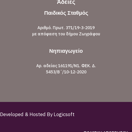
Άδειες
Παιδικός Σταθμός
Αριθμό. Πρωτ. 371/19-3-2019
με απόφαση του δήμου Ζωγράφου
Νηπιαγωγείο
Αρ. αδείας 161191/Ν1. ΦΕΚ. Δ.
5453/Β´/10-12-2020
Developed & Hosted By
Logicsoft