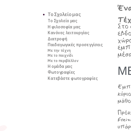
Ένα
Το Σχολείο μας
Τέχ
Το Σχολείο μας
Στο 
Η φιλοσοφία μας
εβδο
Κανόνες λειτουργίας
χώρο
Διατροφή
Παιδαγωγικές προσεγγίσεις
εμπν
Με την τέχνη
μέσα
Με το παιχνίδι
Με το περιβάλλον
Η ομάδα μας
Μ
Φωτογραφίες
Κατεβάστε φωτογραφίες
Εμπν
κύριο
μάθο
Πρόκ
Frein
υπάρ