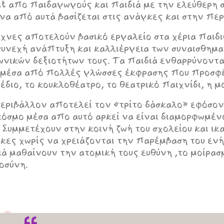
ect απο παιδαγωγούς και παιδιά με την ελεύθερη 
να από αυτά βασίζεται στις ανάγκες και στην περ
έχνες αποτελούν βασικό εργαλείο στα χέρια παι
συνεχή ανάπτυξη και καλλιέργεια των συναισθημα
ωνικών δεξιοτήτων τους. Τα παιδιά ενθαρρύνοντ
 μέσα από πολλές γλώσσες έκφρασης που προσφέ
χέδιο, το κουκλοθέατρο, το θεατρικό παιχνίδι, η μ
εριβάλλον αποτελεί τον «τρίτο δάσκαλο» εφόσον
κόσμο μέσα απο αυτό αρκεί να είναι διαμορφωμέν
. Συμμετέχουν στην κοινή ζωή του σχολείου και ι
κες χωρίς να χρειάζονται την παρέμβαση του ενή
ιά μαθαίνουν την ατομική τους ευθύνη ,το μοίρασ
οσύνη.