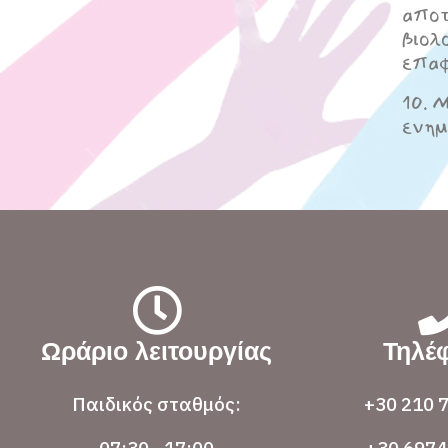
αποτ
βιολ
επαφ
10. 
ενημ
Ωράριο λειτουργίας
Τηλέ
Παιδικός σταθμός:
+30 210 7