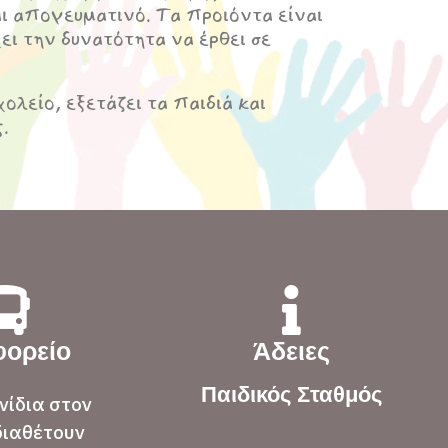
αι απογευματινό. Τα προιόντα είναι
ι την δυνατότητα να έρθει σε
ολείο, εξετάζει τα παιδιά και
.
ορείο
Άδειες
Παιδικός Σταθμός
νίδια στον
διαθέτουν