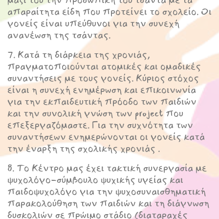
μαζί του την προσωπική του τσάντα με τα
απαραίτητα είδη που προτείνει το σχολείο. Οι
γονείς είναι υπεύθυνοι για την συνεχή
ανανέωση της τσάντας.
7. Κατά τη διάρκεια της χρονιάς,
πραγματοποιούνται ατομικές και ομαδικές
συναντήσεις με τους γονείς. Κύριος στόχος
είναι η συνεχή ενημέρωση και επικοινωνία
για την εκπαιδευτική πρόοδο των παιδιών
και την συνολική γνώση των project που
επεξεργαζόμαστε. Για την συχνότητα των
συναντήσεων ενημερώνονται οι γονείς κατά
την έναρξη της σχολικής χρονιάς .
8. Το Κέντρο μας έχει τακτική συνεργασία με
ψυχολόγο-σύμβουλο ψυχικής υγείας και
παιδοψυχολόγο για την ψυχοσυναισθηματική
παρακολούθηση των παιδιών και τη διάγνωση
δυσκολιών σε πρώιμο στάδιο (διαταραχές