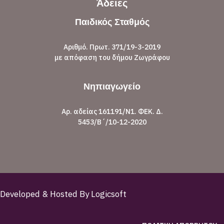
Άδειες
Παιδικός Σταθμός
Αριθμό. Πρωτ. 371/19-3-2019
με απόφαση του δήμου Ζωγράφου
Νηπιαγωγείο
Αρ. αδείας 161191/Ν1. ΦΕΚ. Δ.
5453/Β´/10-12-2020
Developed & Hosted By
Logicsoft