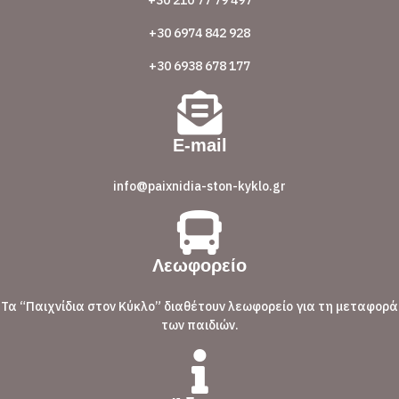
+30 210 77 79 497
+30 6974 842 928
+30 6938 678 177
E-mail
info@paixnidia-ston-kyklo.gr
Λεωφορείο
Τα “Παιχνίδια στον Κύκλο” διαθέτουν λεωφορείο για τη μεταφορά
των παιδιών.