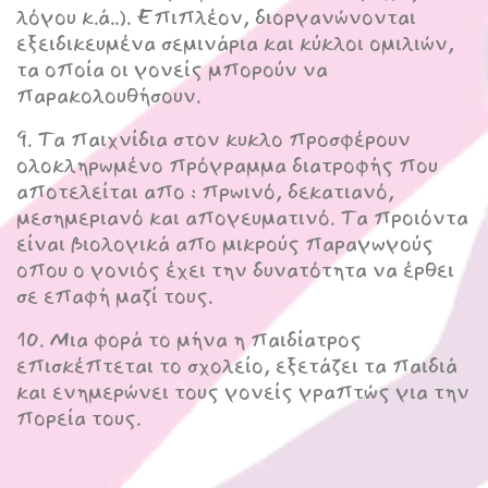
λόγου κ.ά..). Επιπλέον, διοργανώνονται
εξειδικευμένα σεμινάρια και κύκλοι ομιλιών,
τα οποία οι γονείς μπορούν να
παρακολουθήσουν.
9. Τα παιχνίδια στον κυκλο προσφέρουν
ολοκληρωμένο πρόγραμμα διατροφής που
αποτελείται απο : πρωινό, δεκατιανό,
μεσημεριανό και απογευματινό. Τα προιόντα
είναι βιολογικά απο μικρούς παραγωγούς
οπου ο γονιός έχει την δυνατότητα να έρθει
σε επαφή μαζί τους.
10. Μια φορά το μήνα η παιδίατρος
επισκέπτεται το σχολείο, εξετάζει τα παιδιά
και ενημερώνει τους γονείς γραπτώς για την
πορεία τους.