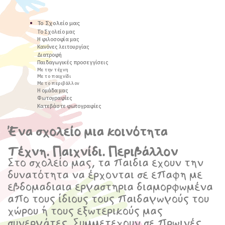
Το Σχολείο μας
Το Σχολείο μας
Η φιλοσοφία μας
Κανόνες λειτουργίας
Διατροφή
Παιδαγωγικές προσεγγίσεις
Με την τέχνη
Με το παιχνίδι
Με το περιβάλλον
Η ομάδα μας
Φωτογραφίες
Κατεβάστε φωτογραφίες
Ένα σχολείο μια κοινότητα
Τέχνη. Παιχνίδι. Περιβάλλον
Στο σχολείο μας, τα παιδια εχουν την
δυνατότητα να έρχονται σε επαφη με
εβδομαδιαια εργαστηρια διαμορφωμένα
απο τους ίδιους τους παιδαγωγούς του
χώρου ή τους εξωτερικούς μας
συνεργάτες. Συμμετεχουν σε πρωινές