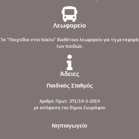
Λεωφορείο
Τα “Παιχνίδια στον Κύκλο” διαθέτουν λεωφορείο για τη μεταφορά
των παιδιών.
Άδειες
Παιδικός Σταθμός
Αριθμό. Πρωτ. 371/19-3-2019
με απόφαση του δήμου Ζωγράφου
Νηπιαγωγείο