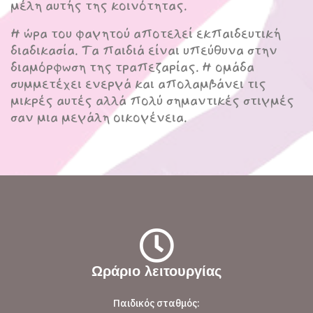
μέλη αυτής της κοινότητας.
Η ώρα του φαγητού αποτελεί εκπαιδευτική
διαδικασία. Τα παιδιά είναι υπεύθυνα στην
διαμόρφωση της τραπεζαρίας. Η ομάδα
συμμετέχει ενεργά και απολαμβάνει τις
μικρές αυτές αλλά πολύ σημαντικές στιγμές
σαν μια μεγάλη οικογένεια.
Ωράριο λειτουργίας
Παιδικός σταθμός: