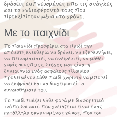
δράσεις εμπνευσμένες απο τις ανάγκες
και τα ενδιαφέροντά τους που
προκείπτουν μέσα στο χρόνο.
Με το παιχνίδι
Το παιχνίδι προσφέρει στο παιδί την
απόλυτη ελευθερία να δράσει, να εξερευνήσει,
να πειραματιστεί, να ονειρευτεί, να μάθει
χωρίς συνέπειες. Στόχος μας είναι η
δημιουργία ενός ασφαλούς πλαισίου
προκειμένου κάθε παιδί χωριστά να μπορεί
να εκφράσει και να διαχειριστεί τα
συναισθήματά του.
Το παιδί παίζει κάθε φορά με διαφορετικό
τρόπο και αυτό που χρειάζεται είναι ένας
κατάλληλα οργανωμένος χώρος, που του